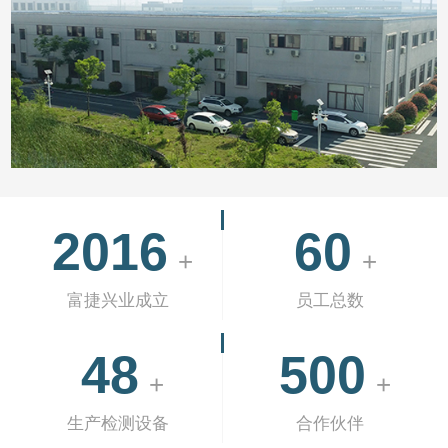
2016
60
+
+
富捷兴业成立
员工总数
48
500
+
+
生产检测设备
合作伙伴